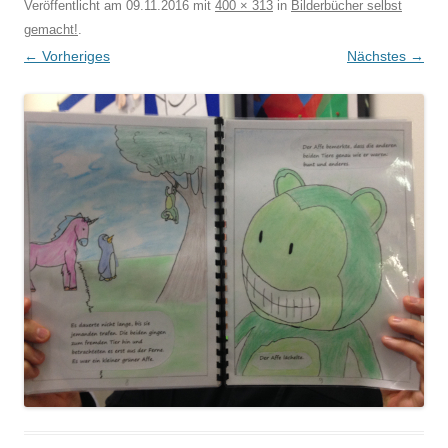
Veröffentlicht am
09.11.2016
mit
400 × 313
in
Bilderbücher selbst
gemacht!
.
← Vorheriges
Nächstes →