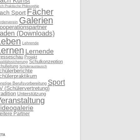
ach Kunst
ch Praktische Philosophie
Fächer
ach Sport
Galerien
rderverein
ooperationspartner
aden (Downloads)
Leben
Lehrende
Lernen
Lernende
resseschau
Projekt
Schulkonzeption
alitätssicherung
hulleitung
Schüleraustausch
chülerberichte
chülerpraktikum
Sport
nstige Berufsvorbereitung
V (Schülervertretung)
radition
Unterstützung
eranstaltung
ideogalerie
eitere Partner
ETA