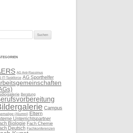
uchen
ch:
ATEGORIEN
AERS
AG Anti-Rassimus
AG Sporthelfer
 IT-Taskforce
rbeitsgemeinschaften
AGs)
udiogalerie
Beratung
erufsvorbereitung
ildergalerie
Campus
Eltern
emalige (Alumni)
xterne Unterrichtspartner
ach Biologie
Fach Chemie
ach Deutsch
Fachkonferenzen