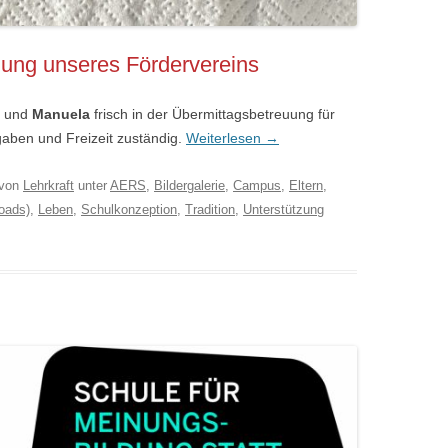
uung unseres Fördervereins
und
Manuela
frisch in der Übermittagsbetreuung für
gaben und Freizeit zuständig.
Weiterlesen
→
von
Lehrkraft
unter
AERS
,
Bildergalerie
,
Campus
,
Eltern
,
oads)
,
Leben
,
Schulkonzeption
,
Tradition
,
Unterstützung