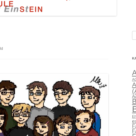
S
na
ld
K
AG
A
(
A
B
B
Eh
e
F
F