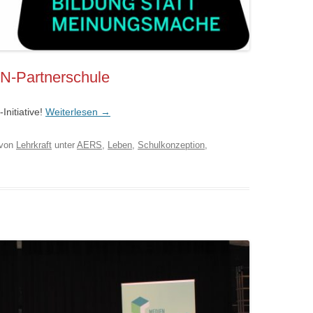
N-Partnerschule
nitiative!
Weiterlesen
→
von
Lehrkraft
unter
AERS
,
Leben
,
Schulkonzeption
,