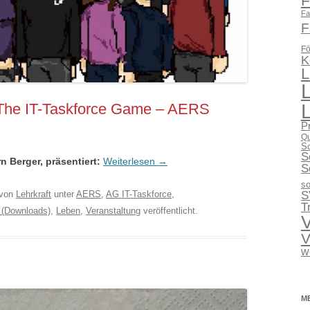
F
Fa
F
Fö
K
L
 The IT-Taskforce Game – AERS
P
Qu
Sc
S
n Berger, präsentiert:
Weiterlesen
→
S
so
S
von
Lehrkraft
unter
AERS
,
AG IT-Taskforce
,
T
 (Downloads)
,
Leben
,
Veranstaltung
veröffentlicht.
V
V
w
M