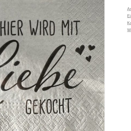
A
Ei
K
W