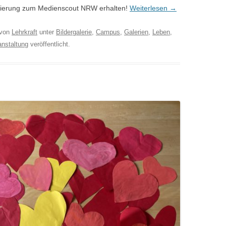
fizierung zum Medienscout NRW erhalten!
Weiterlesen
→
von
Lehrkraft
unter
Bildergalerie
,
Campus
,
Galerien
,
Leben
,
anstaltung
veröffentlicht.