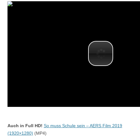
Auch in Full HD!
So muss Schule sein – AERS Film 2019
(1920×1280)
(MP4)