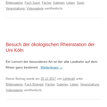
Bildergalerie
,
Fach Sport
,
Fächer
,
Galerien
,
Leben
,
Sport
,
Veranstaltung
,
Videogalerie
veröffentlicht.
Besuch der ökologischen Rheinstation der
Uni Köln
Ein Lernort der besonderen Art ist der alte Lastkahn auf dem
Rhein ganz bestimmt.
Weiterlesen
→
Dieser Beitrag wurde am
20.12.2017
von
Lehrkraft
unter
Bildergalerie
,
Fach Biologie
,
Fächer
,
Galerien
,
Leben
,
Veranstaltung
,
Videogalerie
veröffentlicht.