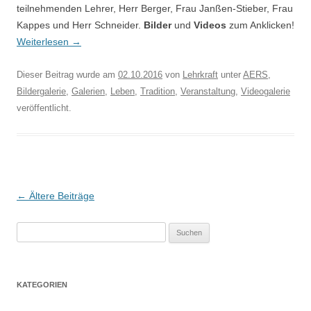
teilnehmenden Lehrer, Herr Berger, Frau Janßen-Stieber, Frau
Kappes und Herr Schneider.
Bilder
und
Videos
zum Anklicken!
Weiterlesen
→
Dieser Beitrag wurde am
02.10.2016
von
Lehrkraft
unter
AERS
,
Bildergalerie
,
Galerien
,
Leben
,
Tradition
,
Veranstaltung
,
Videogalerie
veröffentlicht.
Beitragsnavigation
←
Ältere Beiträge
Suchen
nach:
KATEGORIEN