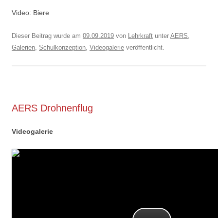
Video: Biere
Dieser Beitrag wurde am
09.09.2019
von
Lehrkraft
unter
AERS
,
Galerien
,
Schulkonzeption
,
Videogalerie
veröffentlicht.
AERS Drohnenflug
Videogalerie