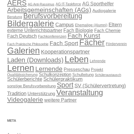
AERS
AG Sporthelfer
AG IT-Taskforce
AG Anti-Rassimus
Arbeitsgemeinschaften (AGs)
Audiogalerie
Berufsvorbereitung
Beratung
Bildergalerie
Campus
Eltern
Ehemalige (Alumni)
externe Unterrichtspartner
Fach Biologie
Fach Chemie
Fach Kunst
Fach Deutsch
Fachkonferenzen
Fächer
Fach Sport
Förderverein
Fach Praktische Philosophie
Galerien
Kooperationspartner
Leben
Laden (Downloads)
Lehrende
Lernen
Lernende
Presseschau
Projekt
Schulkonzeption
Schulleitung
Qualitätssicherung
Schüleraustausch
Schülerberichte
Schülerpraktikum
Sport
SV (Schülervertretung)
sonstige Berufsvorbereitung
Veranstaltung
Tradition
Unterstützung
Videogalerie
weitere Partner
META