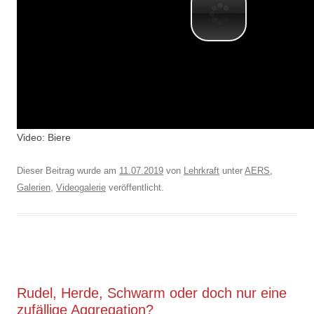
Video: Biere
Dieser Beitrag wurde am
11.07.2019
von
Lehrkraft
unter
AERS
,
Galerien
,
Videogalerie
veröffentlicht.
Rudel, Herde, Schwarm oder doch nur eine
zufällige Aggregation?