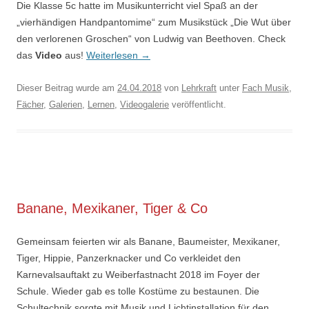
Die Klasse 5c hatte im Musikunterricht viel Spaß an der
„vierhändigen Handpantomime“ zum Musikstück „Die Wut über
den verlorenen Groschen“ von Ludwig van Beethoven. Check
das
Video
aus!
Weiterlesen
→
Dieser Beitrag wurde am
24.04.2018
von
Lehrkraft
unter
Fach Musik
,
Fächer
,
Galerien
,
Lernen
,
Videogalerie
veröffentlicht.
Banane, Mexikaner, Tiger & Co
Gemeinsam feierten wir als Banane, Baumeister, Mexikaner,
Tiger, Hippie, Panzerknacker und Co verkleidet den
Karnevalsauftakt zu Weiberfastnacht 2018 im Foyer der
Schule. Wieder gab es tolle Kostüme zu bestaunen. Die
Schultechnik sorgte mit Musik und Lichtinstallation für den