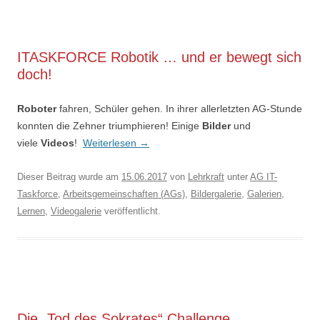
ITASKFORCE Robotik … und er bewegt sich
doch!
Roboter
fahren, Schüler gehen. In ihrer allerletzten AG-Stunde
konnten die Zehner triumphieren! Einige
Bilder
und
viele
Videos
!
Weiterlesen
→
Dieser Beitrag wurde am
15.06.2017
von
Lehrkraft
unter
AG IT-
Taskforce
,
Arbeitsgemeinschaften (AGs)
,
Bildergalerie
,
Galerien
,
Lernen
,
Videogalerie
veröffentlicht.
Die „Tod des Sokrates“ Challenge