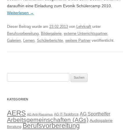
daraufhin eine Einladung zum Evonik Schülercamp 2010.
Weiterlesen
→
Dieser Beitrag wurde am
23.02.2013
von
Lehrkraft
unter
Berufsvorbereitung
,
Bildergalerie
,
externe Unterrichtspartner
,
Galerien
,
Lernen
,
Schülerberichte
,
weitere Partner
veröffentlicht.
Suchen
nach:
KATEGORIEN
AERS
AG Sporthelfer
AG IT-Taskforce
AG Anti-Rassimus
Arbeitsgemeinschaften (AGs)
Audiogalerie
Berufsvorbereitung
Beratung