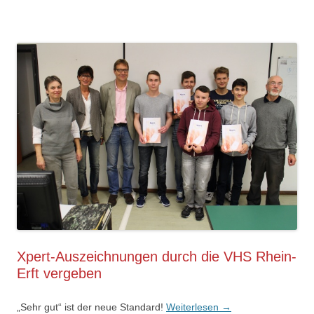
Xpert-Auszeichnungen durch die VHS Rhein-
Erft vergeben
„Sehr gut“ ist der neue Standard!
Weiterlesen
→