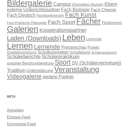
Bildergalerie
Campus
Eltern
Ehemalige (Alumni)
externe Unterrichtspartner
Fach Biologie
Fach Chemie
Fach Kunst
Fach Deutsch
Fachkonferenzen
Fächer
Fach Sport
Förderverein
Fach Praktische Philosophie
Galerien
Kooperationspartner
Leben
Laden (Downloads)
Lehrende
Lernen
Lernende
Presseschau
Projekt
Schulkonzeption
Schulleitung
Qualitätssicherung
Schüleraustausch
Schülerberichte
Schülerpraktikum
Sport
SV (Schülervertretung)
sonstige Berufsvorbereitung
Veranstaltung
Tradition
Unterstützung
Videogalerie
weitere Partner
META
Anmelden
Eintrags-Feed
Kommentar-Feed