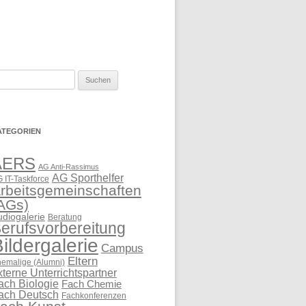
uchen
ch:
ATEGORIEN
AERS
AG Anti-Rassimus
AG Sporthelfer
 IT-Taskforce
rbeitsgemeinschaften
AGs)
udiogalerie
Beratung
erufsvorbereitung
ildergalerie
Campus
Eltern
emalige (Alumni)
xterne Unterrichtspartner
ach Biologie
Fach Chemie
ach Deutsch
Fachkonferenzen