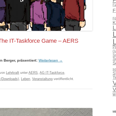
F
Fa
F
Fö
K
L
 The IT-Taskforce Game – AERS
P
Qu
Sc
S
n Berger, präsentiert:
Weiterlesen
→
S
so
S
von
Lehrkraft
unter
AERS
,
AG IT-Taskforce
,
T
 (Downloads)
,
Leben
,
Veranstaltung
veröffentlicht.
V
V
w
M