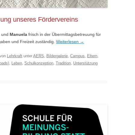
uung unseres Fördervereins
und
Manuela
frisch in der Übermittagsbetreuung für
gaben und Freizeit zuständig.
Weiterlesen
→
von
Lehrkraft
unter
AERS
,
Bildergalerie
,
Campus
,
Eltern
,
oads)
,
Leben
,
Schulkonzeption
,
Tradition
,
Unterstützung