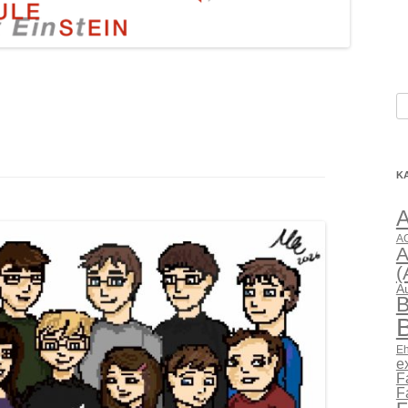
S
na
K
AG
A
(
A
B
B
Eh
e
F
F