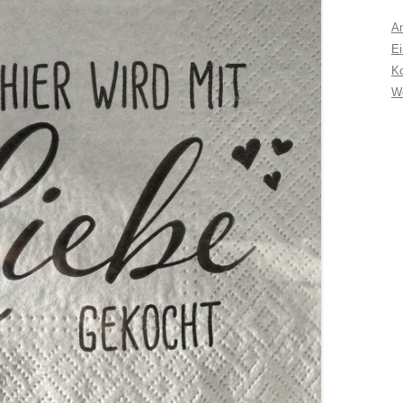
A
Ei
K
W