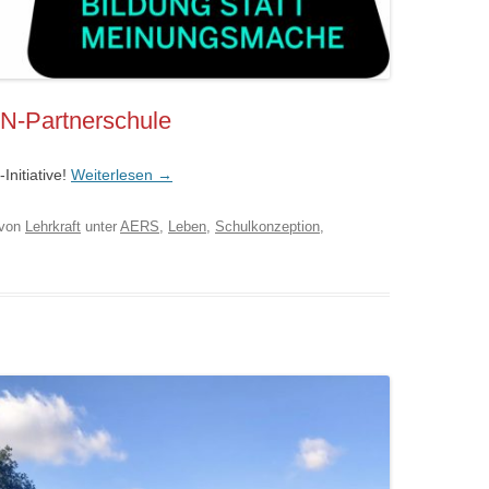
N-Partnerschule
nitiative!
Weiterlesen
→
von
Lehrkraft
unter
AERS
,
Leben
,
Schulkonzeption
,