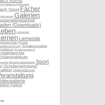
ach Kunst
ch Praktische Philosophie
Fächer
ach Sport
Galerien
rderverein
ooperationspartner
aden (Downloads)
Leben
Lehrende
Lernen
Lernende
resseschau
Projekt
Schulkonzeption
alitätssicherung
hulleitung
Schüleraustausch
chülerberichte
chülerpraktikum
Sport
nstige Berufsvorbereitung
V (Schülervertretung)
radition
Unterstützung
eranstaltung
ideogalerie
eitere Partner
ETA