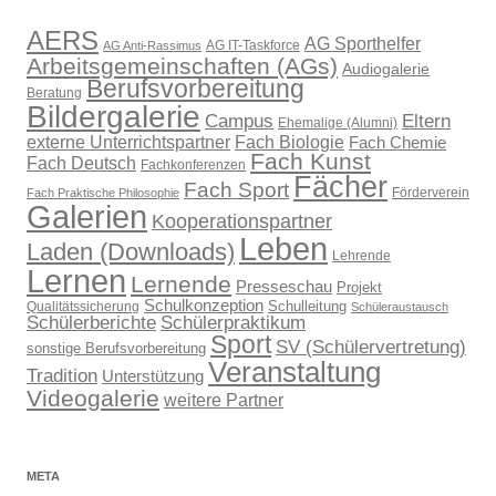
AERS
AG Sporthelfer
AG IT-Taskforce
AG Anti-Rassimus
Arbeitsgemeinschaften (AGs)
Audiogalerie
Berufsvorbereitung
Beratung
Bildergalerie
Campus
Eltern
Ehemalige (Alumni)
externe Unterrichtspartner
Fach Biologie
Fach Chemie
Fach Kunst
Fach Deutsch
Fachkonferenzen
Fächer
Fach Sport
Förderverein
Fach Praktische Philosophie
Galerien
Kooperationspartner
Leben
Laden (Downloads)
Lehrende
Lernen
Lernende
Presseschau
Projekt
Schulkonzeption
Schulleitung
Qualitätssicherung
Schüleraustausch
Schülerberichte
Schülerpraktikum
Sport
SV (Schülervertretung)
sonstige Berufsvorbereitung
Veranstaltung
Tradition
Unterstützung
Videogalerie
weitere Partner
META