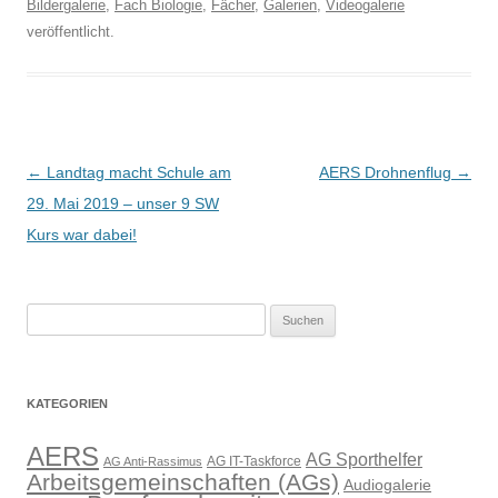
Bildergalerie
,
Fach Biologie
,
Fächer
,
Galerien
,
Videogalerie
veröffentlicht.
Beitragsnavigation
←
Landtag macht Schule am
AERS Drohnenflug
→
29. Mai 2019 – unser 9 SW
Kurs war dabei!
Suchen
nach:
KATEGORIEN
AERS
AG Sporthelfer
AG IT-Taskforce
AG Anti-Rassimus
Arbeitsgemeinschaften (AGs)
Audiogalerie