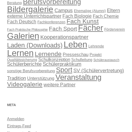
Berufsvorbereitung
Beratung
Bildergalerie
Campus
Eltern
Ehemalige (Alumni)
externe Unterrichtspartner
Fach Biologie
Fach Chemie
Fach Kunst
Fach Deutsch
Fachkonferenzen
Fächer
Fach Sport
Förderverein
Fach Praktische Philosophie
Galerien
Kooperationspartner
Leben
Laden (Downloads)
Lehrende
Lernen
Lernende
Presseschau
Projekt
Schulkonzeption
Schulleitung
Qualitätssicherung
Schüleraustausch
Schülerberichte
Schülerpraktikum
Sport
SV (Schülervertretung)
sonstige Berufsvorbereitung
Veranstaltung
Tradition
Unterstützung
Videogalerie
weitere Partner
META
Anmelden
Eintrags-Feed