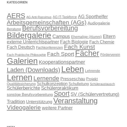
KATEGORIEN
AERS
AG Sporthelfer
AG IT-Taskforce
AG Anti-Rassimus
Arbeitsgemeinschaften (AGs)
Audiogalerie
Berufsvorbereitung
Beratung
Bildergalerie
Campus
Eltern
Ehemalige (Alumni)
externe Unterrichtspartner
Fach Biologie
Fach Chemie
Fach Kunst
Fach Deutsch
Fachkonferenzen
Fächer
Fach Sport
Förderverein
Fach Praktische Philosophie
Galerien
Kooperationspartner
Leben
Laden (Downloads)
Lehrende
Lernen
Lernende
Presseschau
Projekt
Schulkonzeption
Schulleitung
Qualitätssicherung
Schüleraustausch
Schülerberichte
Schülerpraktikum
Sport
SV (Schülervertretung)
sonstige Berufsvorbereitung
Veranstaltung
Tradition
Unterstützung
Videogalerie
weitere Partner