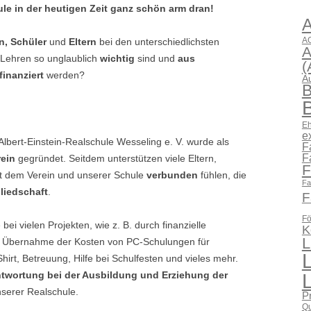
ule in der heutigen Zeit ganz schön arm dran!
AG
n, Schüler
und
Eltern
bei den unterschiedlichsten
A
 Lehren so unglaublich
wichtig
sind und
aus
(
finanziert
werden?
A
B
B
Eh
e
Albert-Einstein-Realschule Wesseling e. V. wurde als
F
F
rein
gegründet. Seitdem unterstützen viele Eltern,
F
it dem Verein und unserer Schule
verbunden
fühlen, die
Fa
liedschaft
.
F
Fö
bei vielen Projekten, wie z. B. durch finanzielle
K
L
n, Übernahme der Kosten von PC-Schulungen für
irt, Betreuung, Hilfe bei Schulfesten und vieles mehr.
ntwortung bei der Ausbildung und Erziehung der
serer Realschule.
P
Qu