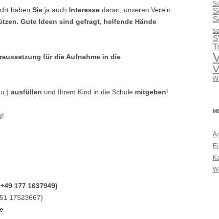
Sc
eicht haben
Sie
ja auch
Interesse
daran, unseren Verein
S
S
ützen. Gute Ideen sind gefragt, helfende Hände
so
S
T
V
oraussetzung für die Aufnahme in die
V
w
 u.)
ausfüllen
und Ihrem Kind in die Schule
mitgeben
!
M
g!
A
Ei
K
W
 +49 177 1637949)
151 17523667)
de