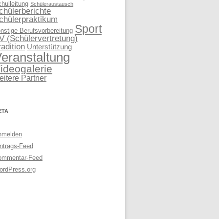
hulleitung
Schüleraustausch
chülerberichte
chülerpraktikum
Sport
nstige Berufsvorbereitung
V (Schülervertretung)
radition
Unterstützung
eranstaltung
ideogalerie
eitere Partner
ETA
nmelden
ntrags-Feed
ommentar-Feed
ordPress.org