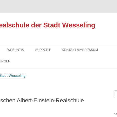
ealschule der Stadt Wesseling
Zum
Inhalt
WEBUNTIS
SUPPORT
KONTAKT §IMPRESSUM
springen
UNGEN
S
ischen Albert-Einstein-Realschule
na
K