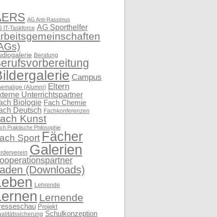
AERS
AG Anti-Rassimus
AG Sporthelfer
 IT-Taskforce
rbeitsgemeinschaften
AGs)
udiogalerie
Beratung
erufsvorbereitung
ildergalerie
Campus
Eltern
emalige (Alumni)
xterne Unterrichtspartner
ach Biologie
Fach Chemie
ach Deutsch
Fachkonferenzen
ach Kunst
ch Praktische Philosophie
Fächer
ach Sport
Galerien
rderverein
ooperationspartner
aden (Downloads)
Leben
Lehrende
Lernen
Lernende
resseschau
Projekt
Schulkonzeption
alitätssicherung