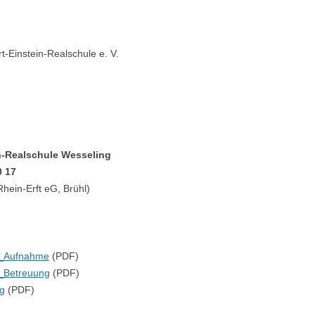
t-Einstein-Realschule e. V.
in-Realschule Wesseling
0 17
in-Erft eG, Brühl)
g_Aufnahme
(PDF)
_Betreuung
(PDF)
g
(PDF)