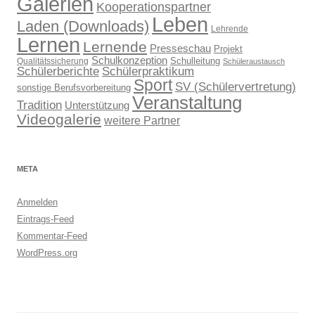
Galerien
Kooperationspartner
Leben
Laden (Downloads)
Lehrende
Lernen
Lernende
Presseschau
Projekt
Schulkonzeption
Schulleitung
Qualitätssicherung
Schüleraustausch
Schülerberichte
Schülerpraktikum
Sport
SV (Schülervertretung)
sonstige Berufsvorbereitung
Veranstaltung
Tradition
Unterstützung
Videogalerie
weitere Partner
META
Anmelden
Eintrags-Feed
Kommentar-Feed
WordPress.org