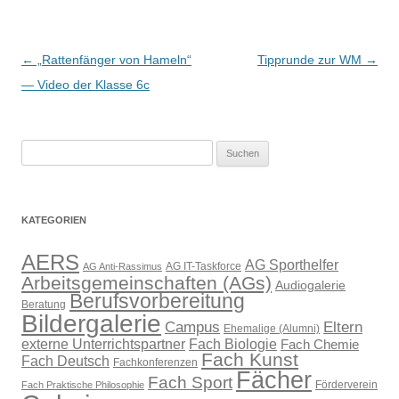
Beitragsnavigation
←
„Rattenfänger von Hameln“
Tipprunde zur WM
→
— Video der Klasse 6c
Suchen
nach:
KATEGORIEN
AERS
AG Sporthelfer
AG IT-Taskforce
AG Anti-Rassimus
Arbeitsgemeinschaften (AGs)
Audiogalerie
Berufsvorbereitung
Beratung
Bildergalerie
Campus
Eltern
Ehemalige (Alumni)
externe Unterrichtspartner
Fach Biologie
Fach Chemie
Fach Kunst
Fach Deutsch
Fachkonferenzen
Fächer
Fach Sport
Förderverein
Fach Praktische Philosophie