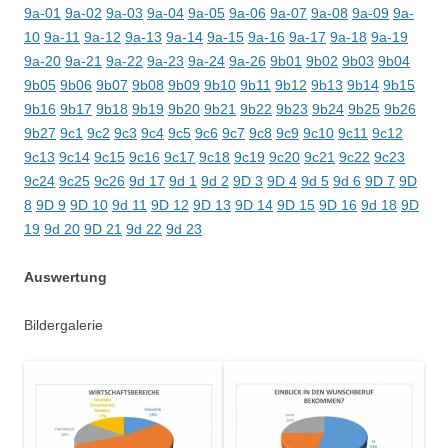
9a-01
9a-02
9a-03
9a-04
9a-05
9a-06
9a-07
9a-08
9a-09
9a-
10
9a-11
9a-12
9a-13
9a-14
9a-15
9a-16
9a-17
9a-18
9a-19
9a-20
9a-21
9a-22
9a-23
9a-24
9a-26
9b01
9b02
9b03
9b04
9b05
9b06
9b07
9b08
9b09
9b10
9b11
9b12
9b13
9b14
9b15
9b16
9b17
9b18
9b19
9b20
9b21
9b22
9b23
9b24
9b25
9b26
9b27
9c1
9c2
9c3
9c4
9c5
9c6
9c7
9c8
9c9
9c10
9c11
9c12
9c13
9c14
9c15
9c16
9c17
9c18
9c19
9c20
9c21
9c22
9c23
9c24
9c25
9c26
9d 17
9d 1
9d 2
9D 3
9D 4
9d 5
9d 6
9D 7
9D
8
9D 9
9D 10
9d 11
9D 12
9D 13
9D 14
9D 15
9D 16
9d 18
9D
19
9d 20
9D 21
9d 22
9d 23
Auswertung
Bildergalerie