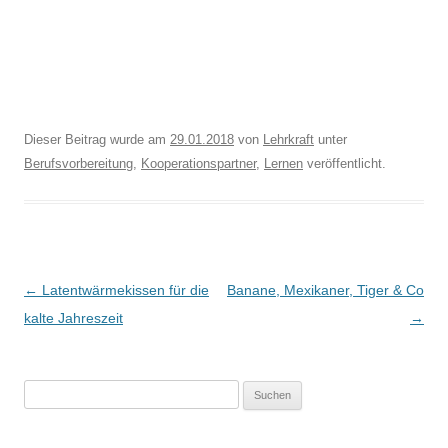
Dieser Beitrag wurde am
29.01.2018
von
Lehrkraft
unter
Berufsvorbereitung
,
Kooperationspartner
,
Lernen
veröffentlicht.
Beitragsnavigation
←
Latentwärmekissen für die
Banane, Mexikaner, Tiger & Co
kalte Jahreszeit
→
Suchen
nach: