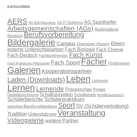
KATEGORIEN
AERS
AG Sporthelfer
AG IT-Taskforce
AG Anti-Rassimus
Arbeitsgemeinschaften (AGs)
Audiogalerie
Berufsvorbereitung
Beratung
Bildergalerie
Campus
Eltern
Ehemalige (Alumni)
externe Unterrichtspartner
Fach Biologie
Fach Chemie
Fach Kunst
Fach Deutsch
Fachkonferenzen
Fächer
Fach Sport
Förderverein
Fach Praktische Philosophie
Galerien
Kooperationspartner
Leben
Laden (Downloads)
Lehrende
Lernen
Lernende
Presseschau
Projekt
Schulkonzeption
Schulleitung
Qualitätssicherung
Schüleraustausch
Schülerberichte
Schülerpraktikum
Sport
SV (Schülervertretung)
sonstige Berufsvorbereitung
Veranstaltung
Tradition
Unterstützung
Videogalerie
weitere Partner