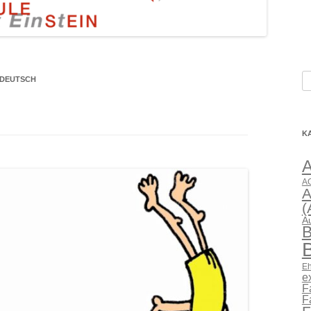
S
 DEUTSCH
na
K
AG
A
(
A
B
B
Eh
e
F
F