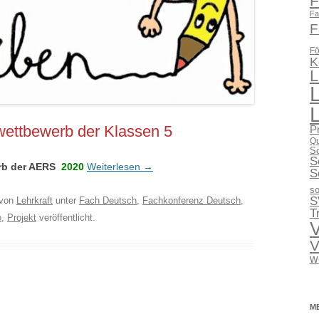
F
Fa
F
Fö
K
L
wettbewerb der Klassen 5
P
Qu
Sc
S
erb
d
er AERS
2020
Weiterlesen
→
S
so
S
von
Lehrkraft
unter
Fach Deutsch
,
Fachkonferenz Deutsch
,
T
e
,
Projekt
veröffentlicht.
V
V
w
M