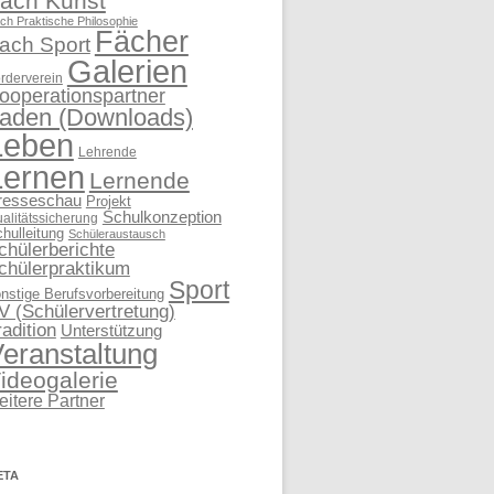
ach Kunst
ch Praktische Philosophie
Fächer
ach Sport
Galerien
rderverein
ooperationspartner
aden (Downloads)
Leben
Lehrende
Lernen
Lernende
resseschau
Projekt
Schulkonzeption
alitätssicherung
hulleitung
Schüleraustausch
chülerberichte
chülerpraktikum
Sport
nstige Berufsvorbereitung
V (Schülervertretung)
radition
Unterstützung
eranstaltung
ideogalerie
eitere Partner
ETA