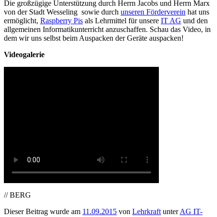
Die großzügige Unterstützung durch Herrn Jacobs und Herrn Marx
von der Stadt Wesseling sowie durch
unseren Förderverein
hat uns
ermöglicht,
Raspberry Pis
als Lehrmittel für unsere
IT AG
und den
allgemeinen Informatikunterricht anzuschaffen. Schau das Video, in
dem wir uns selbst beim Auspacken der Geräte auspacken!
Videogalerie
// BERG
Dieser Beitrag wurde am
11.09.2015
von
Lehrkraft
unter
AG IT-