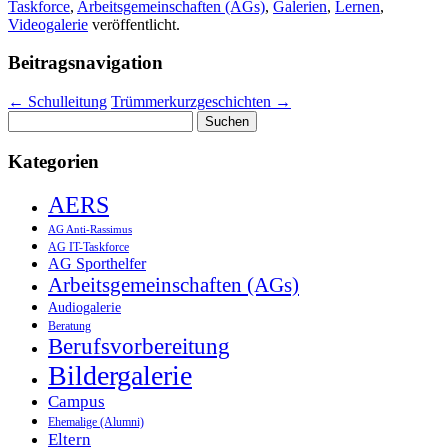
Taskforce
,
Arbeitsgemeinschaften (AGs)
,
Galerien
,
Lernen
,
Videogalerie
veröffentlicht.
Beitragsnavigation
←
Schulleitung
Trümmerkurzgeschichten
→
Suchen
nach:
Kategorien
AERS
AG Anti-Rassimus
AG IT-Taskforce
AG Sporthelfer
Arbeitsgemeinschaften (AGs)
Audiogalerie
Beratung
Berufsvorbereitung
Bildergalerie
Campus
Ehemalige (Alumni)
Eltern