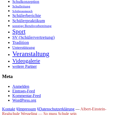
Schulkonzeption
Schulleitung
Schüleraustausch
Schülerberichte
Schülerpraktikum
sonstige Berufsvorbereitung
Sport
SV (Schülervertretung)
Tradition
Unterstützung
Veranstaltung
Videogalerie
weitere Partner
Meta
Anmelden
Eintrags-Feed
Kommentar-Feed
WordPress.org
Kontakt
§Impressum
§Datenschutzerklärung
—
Albert-Einstein-
Realschule Wesseling — So muss Schule sein