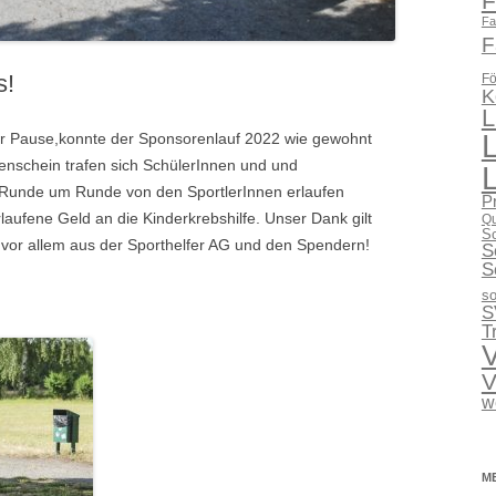
F
Fa
F
s!
Fö
K
L
r Pause,konnte der Sponsorenlauf 2022 wie gewohnt
nenschein trafen sich SchülerInnen und und
Runde um Runde von den SportlerInnen erlaufen
P
laufene Geld an die Kinderkrebshilfe. Unser Dank gilt
Qu
Sc
 vor allem aus der Sporthelfer AG und den Spendern!
S
S
so
S
T
V
V
w
M