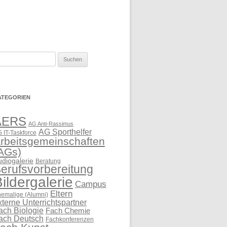
uchen
ch:
ATEGORIEN
AERS
AG Anti-Rassimus
AG Sporthelfer
 IT-Taskforce
rbeitsgemeinschaften
AGs)
udiogalerie
Beratung
erufsvorbereitung
ildergalerie
Campus
Eltern
emalige (Alumni)
xterne Unterrichtspartner
ach Biologie
Fach Chemie
ach Deutsch
Fachkonferenzen