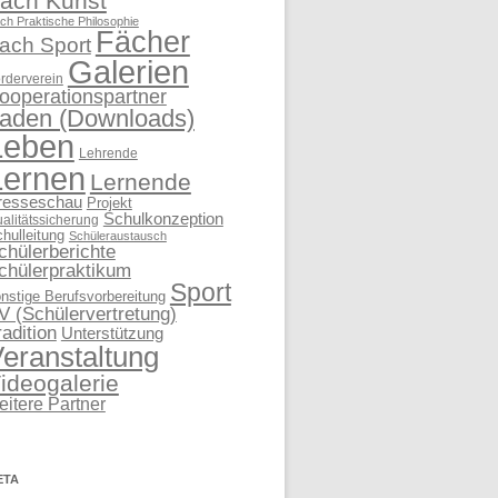
ach Kunst
ch Praktische Philosophie
Fächer
ach Sport
Galerien
rderverein
ooperationspartner
aden (Downloads)
Leben
Lehrende
Lernen
Lernende
resseschau
Projekt
Schulkonzeption
alitätssicherung
hulleitung
Schüleraustausch
chülerberichte
chülerpraktikum
Sport
nstige Berufsvorbereitung
V (Schülervertretung)
radition
Unterstützung
eranstaltung
ideogalerie
eitere Partner
ETA