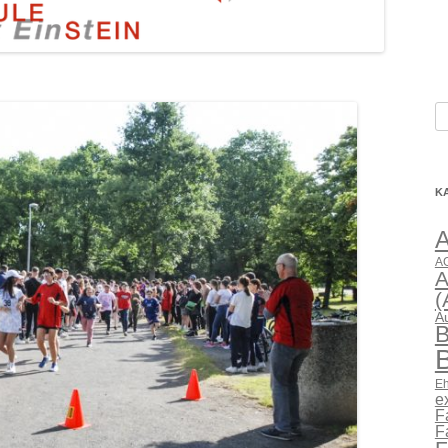
S
na
K
AG
A
(
A
B
B
Eh
e
F
F