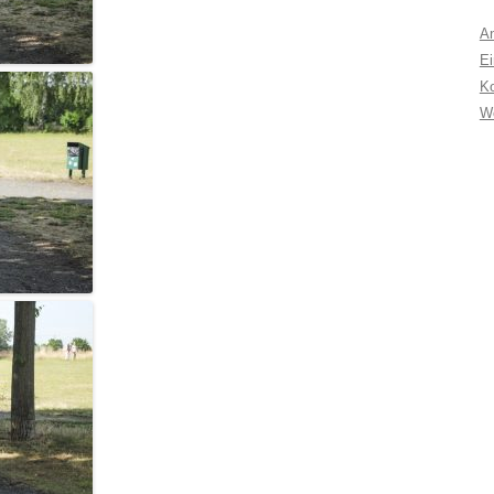
A
Ei
K
W